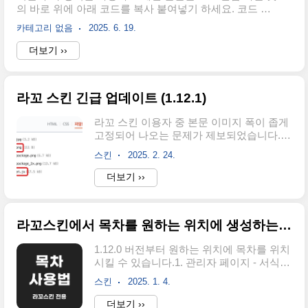
의 바로 위에 아래 코드를 복사 붙여넣기 하세요. 코드 전
되었습니다. 이 스킨을 출시하기 위해 구글
체를 복붙하셔야합니다.
SEO 공식 문서를 참 많이 읽었네요.첫 스킨
카테고리 없음
2025. 6. 19.
이라 이름을 어떻게 지을까 하다가 얼마 전
더보기 ››
에 입양한 휘핏의 이름을 따 "라꼬"라고 명
명했습니다. 라꼬 스킨의 특징과 적용 방법
을 설명드리겠습니다.최신 업데..
라꼬 스킨 긴급 업데이트 (1.12.1)
라꼬 스킨 이용자 중 본문 이미지 폭이 좁게
고정되어 나오는 문제가 제보되었습니다.
티스토리측에서 본문 이미지에 잠수함 패치
스킨
2025. 2. 24.
를 진행한 것으로 판단이 됩니다.패치 시점
은 알 수 없지만, 현재 티스토리 자체에서 이
더보기 ››
미지 지연 로드 (lazy-loading)을 지원하는 것
이 확인되었습니다. 이에 라꼬 스킨에서 지
원하던 지연 로드 코드를 제거하였습니다.
라꼬스킨에서 목차를 원하는 위치에 생성하는 방법
최신 버전으로 교체하기 라꼬즈구글 SEO
최적화 티스토리 스킨, 라꼬스킨
1.12.0 버전부터 원하는 위치에 목차를 위치
pf.kakao.com위 채널에 스킨 구매 내역과
시킬 수 있습니다.1. 관리자 페이지 - 서식
함께 문의주시면 최신 파일을 보내드립니
관리 - 서식쓰기2. HTML 편집기로 이동하여
다.스스로 업데이트하기1. 스킨편집 - 파일
스킨
2025. 1. 4.
아래 이미지와 동일하게 작성 후 저장아래
업로드위 경로에서 1kb.png 파일 및 script.js
코드를 복사하여 붙여넣으시면 정확하고 빠
더보기 ››
파일 삭제2. 아래 링크를 통해 파일 다운로