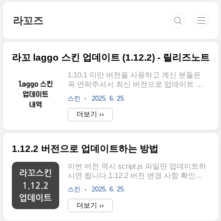
본문 바로가기
라꼬즈
라꼬 laggo 스킨 업데이트 (1.12.2) - 릴리즈노트
1.10.1 미만 버전을 사용하고 계신 분들은
꼭 연락주셔서 최신 버전으로 업데이트 하
세요!업데이트 내역 구글 SEO에 최적화된
스킨
2025. 6. 25.
티스토리 라꼬 (laggo) 스킨 출시처음으로
티스토리 블로그 스킨을 출시하게 되었습니
더보기 ››
다. 이 스킨을 출시하기 위해 구글 SEO 공
식 문서를 참 많이 읽었네요. 첫 스킨이라 이
름을 어떻게 지을까 하다가 얼마 전에 입양
1.12.2 버전으로 업데이트하는 방법
한 휘핏의laggoz.com전반적으로 스타일 위
주로 업데이트가 되었기 때문에 현재 1.11.0
이번 버전 역시 script.js 파일만 업데이트하
버전을 사용하고 계신 분들은 꼭 1.12.0 버
시면 됩니다.1.12.2 버전 변경 사항 확인하
전으로 새로 받으실 필요없습니다.카카오에
기1. 스킨편집 - 파일업로드해당 경로에서
서 무엇을 건드렸는지는 모르겠지만 최근
스킨
2025. 6. 25.
기존 script.js 파일 삭제2. 아래 파일을 다운
갤럭시 폰에서 폰트가 제대로 보이지 않는
로드3. 압축해제 후 script.js 파일 업로드zip
더보기 ››
문제가 보고되고 있습니다. 계속 구버전 사
파일 그대로 업로드 하지마세요!! 꼭 압축 푼
용을 원하시는 이용자 중 해당 문제를 겪고