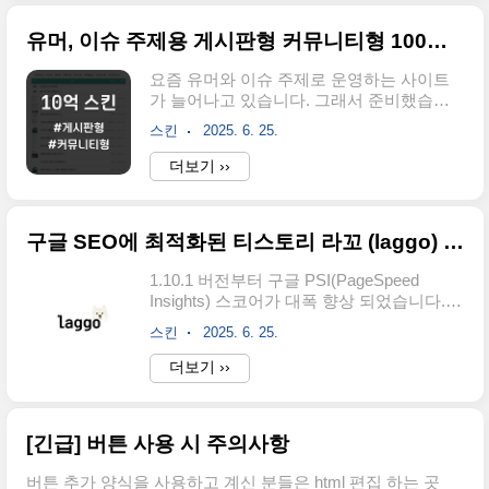
다음 script.js 파일을 업로드하세요.4. 확실
있다면 CSS 편집기에..
히 적용하기(중요) 파일 업로드를 했지만 기
유머, 이슈 주제용 게시판형 커뮤니티형 100억 스킨 출시
능이 제대로 작동하지 않는 경우가 있습니
다. 이런 경우 HTML 코드 수정하는 곳으로
요즘 유머와 이슈 주제로 운영하는 사이트
이동하여 아래 이미지 따라서 진행해주세
가 늘어나고 있습니다. 그래서 준비했습니
요.스페이스 한 두칸을 추가 또는 제거하시
다. 티스토리에서도 커뮤니티에 많이 사용
면 우측 상단에 적용 버튼이 활성화 될 것입
스킨
2025. 6. 25.
되는 게시판 형태로 사용할 수 있도록 100억
니다. 적용버튼 누르면 완료됩니다. 스킨에
스킨을 출시했습니다.게시판형 100억 스킨
더보기 ››
영향주지 않는 선에서 개행을 하든 공백을
이 스킨의 특징을 한번 살펴볼게요. 본문에
추가하든 적용 버튼만 활성화 ..
서 언급될 최신글 리스트를 줄여서 게시판
이라고 표현하겠습니다.데모 사이트 :
구글 SEO에 최적화된 티스토리 라꼬 (laggo) 스킨 출시
ten.comnewb.com가격 : 13,000원구매처 :
open.kakao.com/me/comnewb 10억 스킨
1.10.1 버전부터 구글 PSI(PageSpeed
데모10억 스킨의 데모 사이트입니
Insights) 스코어가 대폭 향상 되었습니다.
다.ten.comnewb.com스킨 특징큰 틀에서 4
기존 버전 구매자는 구매 이력과 함께 페이
가지 정도만 뽑아 보자면,* 비용 방면타 커
스킨
2025. 6. 25.
지 하단 카카오톡 공식 채널로 연락바랍니
뮤니티 사이트처럼 게시판형으로 운영해보
다.최근 제 스킨을 수정하여 마치 본인이 제
더보기 ››
고 싶은데 직접 호스팅을 받아 워드프레스
작한 것처럼 되팔기 및 끼워팔기하는 양심
나 그누보드를 설치하자니, 매일 올리는 이
없는 판매자에 대한 제보가 접수 됐습니다.
미지 용량과 트래픽이 걱정..
라꼬스킨은 컴뉴비 또는 라꼬즈 이름으로만
[긴급] 버튼 사용 시 주의사항
판매되고 있으니, 사칭에 주의바랍니다. 추
가 제보 해주시면 대단히 감사하겠습니다.
버튼 추가 양식을 사용하고 계신 분들은 html 편집 하는 곳
처음으로 티스토리 블로그 스킨을 출시하게